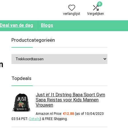
0
verlanglijst
Vergelijken
Deal van de dag
Blogs
Productcategorieën
n
Topdeals
Just in' It Drstring Bapa Sport Gym
Sapa Reistas voor Kids Mannen
Vrouwen
Amazon.nl Price:
€
12.88
(as of 10/04/2023
03:54 PST-
Details
)
&
FREE Shipping
.