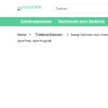
Search
for:
Gymdraagtassen
Gymtassen voor kinderen
Home
Trekkoordtassen
baagl Gymtas voor meis
sporttas, sportrugzak