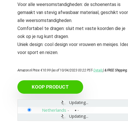
Voor alle weersomstandigheden: de schoenentas is
gemaakt van stevig afwasbaar materiaal, geschikt voor
alle weersomstandigheden.
Comfortabel te dragen: sluit met vaste koorden die je
ook op je rug kunt dragen.
Uniek design: cool design voor vrouwen en meisjes. Ide
voor sport en reizen.
Amazon.nl Price:
€
10.99
(as of 10/04/2023 03:22 PST-
Details
)
&
FREE Shipping
.
KOOP PRODUCT
Updating...
Netherlands
-
Updating...