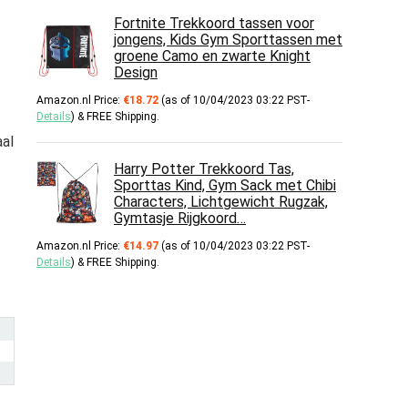
Fortnite Trekkoord tassen voor
jongens, Kids Gym Sporttassen met
groene Camo en zwarte Knight
Design
Amazon.nl Price:
€
18.72
(as of 10/04/2023 03:22 PST-
Details
)
&
FREE Shipping
.
aal
Harry Potter Trekkoord Tas,
Sporttas Kind, Gym Sack met Chibi
Characters, Lichtgewicht Rugzak,
Gymtasje Rijgkoord…
Amazon.nl Price:
€
14.97
(as of 10/04/2023 03:22 PST-
Details
)
&
FREE Shipping
.