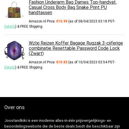
Fashion Underarm Bag Dames Top-handvat,
Casual Cross Body Bag Snake Print PU
handtassen
Amazon.nl Price:
€
10.99
(as of 08/04/2023 03:18 PST-
Details
)
&
FREE Shipping
.
Wzlxj Reizen Koffer Bagage Rugzak 3-cijferige
combinatie Resettable Password Code Lock
(Zwart)
Amazon.nl Price:
€
10.83
(as of 10/04/2023 03:54 PST-
Details
)
&
FREE Shipping
.
Over ons
Joostandkiki is een moderne alles-in-één prijsvergelijkings- en
beoordelingswebsite die de beste deals biedt die beschikbaar zijn