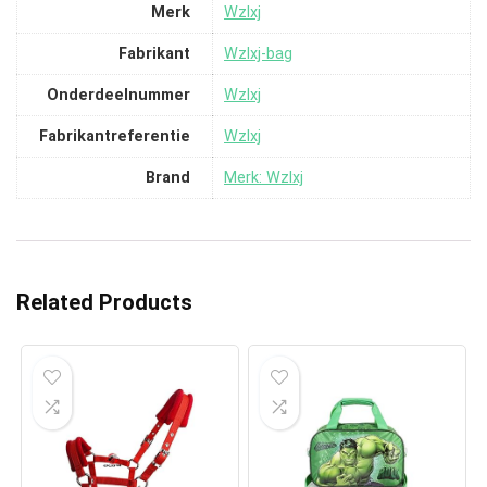
Merk
‎Wzlxj
Fabrikant
‎Wzlxj-bag
Onderdeelnummer
‎Wzlxj
Fabrikantreferentie
‎Wzlxj
Brand
Merk: Wzlxj
Related Products