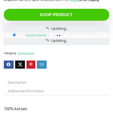
Amazon.nl Price:
€
3.07
(as of 10/04/2023 03:31 PST-
Details
)
&
FREE Shipping
.
KOOP PRODUCT
Updating...
Netherlands
-
Updating...
Category:
Sporttassen
Description
Additional information
100% katoen.