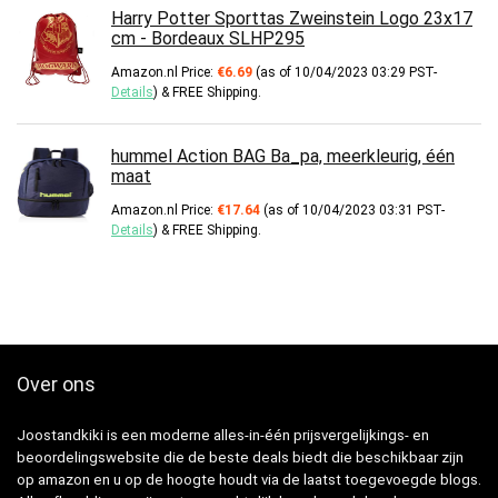
Harry Potter Sporttas Zweinstein Logo 23x17
cm - Bordeaux SLHP295
Amazon.nl Price:
€
6.69
(as of 10/04/2023 03:29 PST-
Details
)
&
FREE Shipping
.
hummel Action BAG Ba_pa, meerkleurig, één
maat
Amazon.nl Price:
€
17.64
(as of 10/04/2023 03:31 PST-
Details
)
&
FREE Shipping
.
Over ons
Joostandkiki is een moderne alles-in-één prijsvergelijkings- en
beoordelingswebsite die de beste deals biedt die beschikbaar zijn
op amazon en u op de hoogte houdt via de laatst toegevoegde blogs.