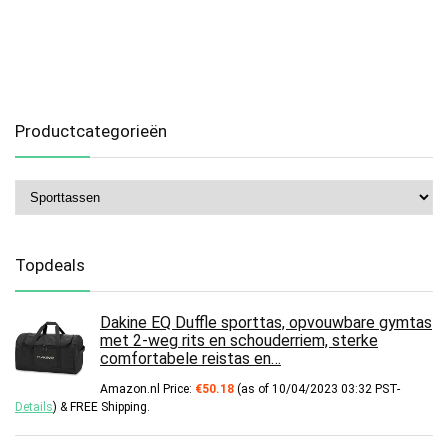
Productcategorieën
Topdeals
Dakine EQ Duffle sporttas, opvouwbare gymtas
met 2-weg rits en schouderriem, sterke
comfortabele reistas en…
Amazon.nl Price:
€
50.18
(as of 10/04/2023 03:32 PST-
Details
)
&
FREE Shipping
.