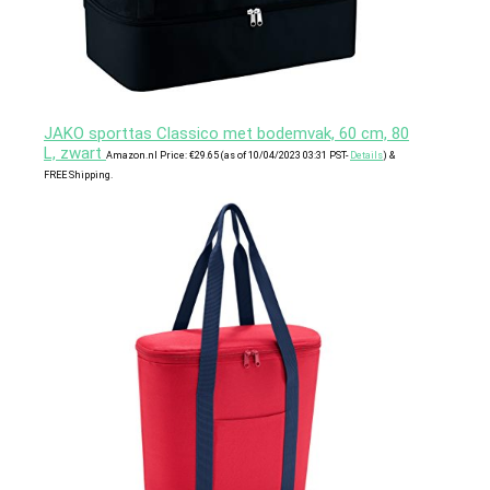
JAKO sporttas Classico met bodemvak, 60 cm, 80
L, zwart
Amazon.nl Price:
€
29.65
(as of 10/04/2023 03:31 PST-
Details
)
&
FREE Shipping
.