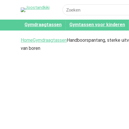
Search
for:
Gymdraagtassen
Gymtassen voor kinderen
Home
Gymdraagtassen
Handboorspantang, sterke uit
van boren