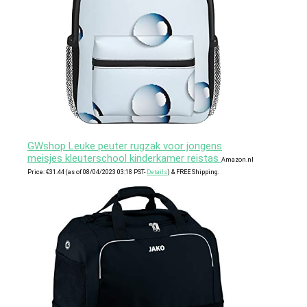
GWshop Leuke peuter rugzak voor jongens
meisjes kleuterschool kinderkamer reistas
Amazon.nl
Price:
€
31.44
(as of 08/04/2023 03:18 PST-
Details
)
&
FREE Shipping
.