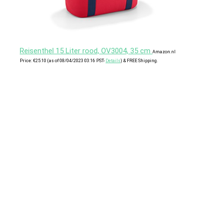
Reisenthel 15 Liter rood, OV3004, 35 cm
Amazon.nl
Price:
€
25.10
(as of 08/04/2023 03:16 PST-
Details
)
&
FREE Shipping
.