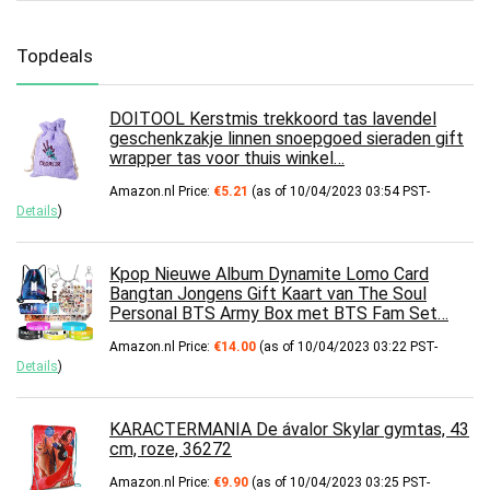
Topdeals
DOITOOL Kerstmis trekkoord tas lavendel
geschenkzakje linnen snoepgoed sieraden gift
wrapper tas voor thuis winkel…
Amazon.nl Price:
€
5.21
(as of 10/04/2023 03:54 PST-
Details
)
Kpop Nieuwe Album Dynamite Lomo Card
Bangtan Jongens Gift Kaart van The Soul
Personal BTS Army Box met BTS Fam Set…
Amazon.nl Price:
€
14.00
(as of 10/04/2023 03:22 PST-
Details
)
KARACTERMANIA De ávalor Skylar gymtas, 43
cm, roze, 36272
Amazon.nl Price:
€
9.90
(as of 10/04/2023 03:25 PST-