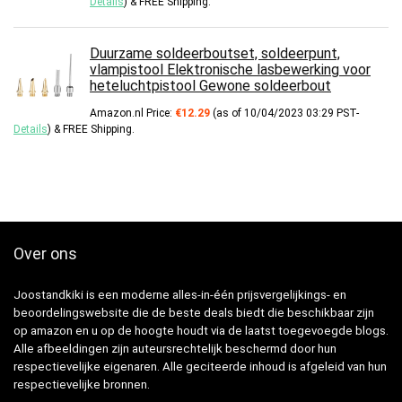
Details
)
&
FREE Shipping
.
Duurzame soldeerboutset, soldeerpunt,
vlampistool Elektronische lasbewerking voor
heteluchtpistool Gewone soldeerbout
Amazon.nl Price:
€
12.29
(as of 10/04/2023 03:29 PST-
Details
)
&
FREE Shipping
.
Over ons
Joostandkiki is een moderne alles-in-één prijsvergelijkings- en
beoordelingswebsite die de beste deals biedt die beschikbaar zijn
op amazon en u op de hoogte houdt via de laatst toegevoegde blogs.
Alle afbeeldingen zijn auteursrechtelijk beschermd door hun
respectievelijke eigenaren. Alle geciteerde inhoud is afgeleid van hun
respectievelijke bronnen.