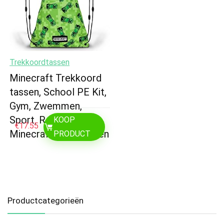
Trekkoordtassen
Minecraft Trekkoord
tassen, School PE Kit,
Gym, Zwemmen,
Sport, Reizen,
KOOP
€
17.55
Minecraft Geschenken
PRODUCT
Productcategorieën