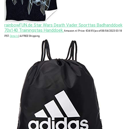
rainbowFUN.de Star Wars Death Vader Sporttas Badhanddoek
70x140 Trainingstas Handdoek
Amazon.nl Price:
€
34.95
(as of 08/04/2023 03:18
PST-
Details
)
&
FREE Shipping
.