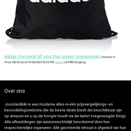
adidas Gymsack SP sporttas unisex volwassenen
Amazon.nl
Price:
€
20.60
(as of 10/04/2023 03:25 PST-
Details
)
&
FREE Shipping
.
Over ons
Joostandkiki is een moderne alles-in-één prijsvergelijkings- en
beoordelingswebsite die de beste deals biedt die beschikbaar zijn
op amazon en u op de hoogte houdt via de laatst toegevoegde blogs.
Alle afbeeldingen zijn auteursrechtelijk beschermd door hun
respectievelijke eigenaren. Alle geciteerde inhoud is afgeleid van hun