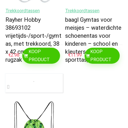
Trekkoordtassen
Trekkoordtassen
Rayher Hobby
baagl Gymtas voor
38693102
meisjes – waterdichte
vrijetijds-/sport-/gymt
schoenentas voor
as, met trekkoord, 38
kinderen – school en
x 42 cm, wit, tas,
kleuterschool
KOOP
KOOP
€
2.98
€
11.99
rugzak
sporttas, sporttas
PRODUCT
PRODUCT