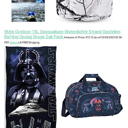
Wzlxj Outdoor 15L Opvouwbare Waterdichte Strand Opstellen
Rafting Opslag Droge Zak Pack
Amazon.nl Price:
€
12.12
(as of 10/04/2023 03:54
PST-
Details
)
&
FREE Shipping
.