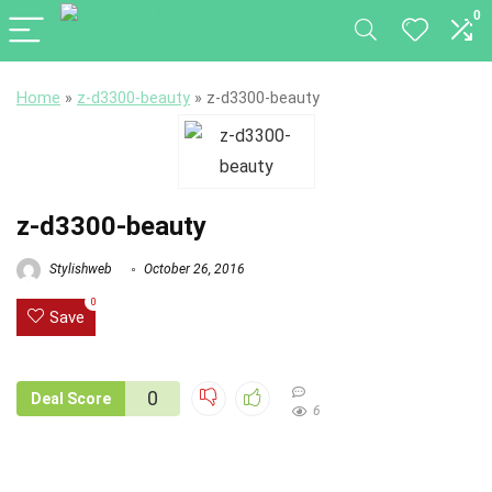
0
Home
»
z-d3300-beauty
»
z-d3300-beauty
z-d3300-beauty
Stylishweb
October 26, 2016
0
Save
0
Deal Score
6