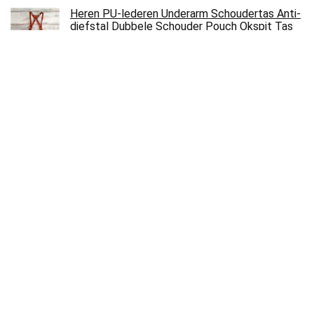
Heren PU-lederen Underarm Schoudertas Anti-
diefstal Dubbele Schouder Pouch Okspit Tas
Holster Bag Mannen Body Chest Riem…
€
37.77
PVC-materiaal Waterdichte Šëxy-lakens,
draagbare paarlakens voor binnen en buiten en
4 interessante barbierspel Positie…
€
29.99
DIYthinker Chinese Traditionele Schoonheid
Haarspeld Schilderen Canvas Trekkoord
Rugzak Reizen Winkelen
€
21.19