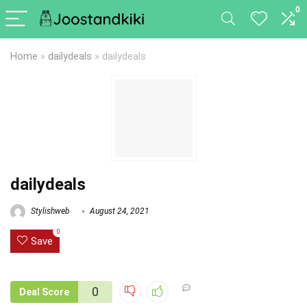
0
Home
»
dailydeals
»
dailydeals
dailydeals
Stylishweb
August 24, 2021
0
Save
0
Deal Score