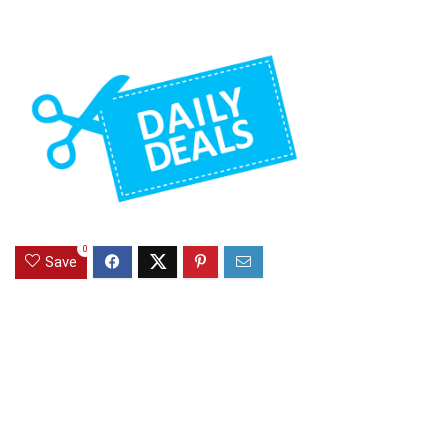
0
Save