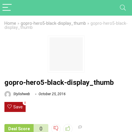
Home
»
gopro-hero5-black-display_thumb
»
gopro-hero5-black-
display_thumb
gopro-hero5-black-display_thumb
Stylishweb
October 25, 2016
0
Save
0
Deal Score