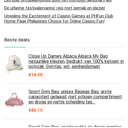
De ultieme festivalervaring: reis met gemak en plezier
Unveiling the Excitement of Casino Games at PHFun Club
Home Page Philippines Choice for Online Casino Fun!
Beste deals
Close Up Dames Alpaca Alpaca My Bag
natuurlijke kleuren, bedrukt, van 100% katoen, in
polyzak. Gymtas, wit, eenheidsmaat
€
14.50
Sport Gym Bag, unisex Bagage Bag, grote
capaciteit gelaagd, met schoen compartiment
en droge en natte scheiding tas…
€
86.15
Sport Gym Bag, aparte natte en droge gymtas,