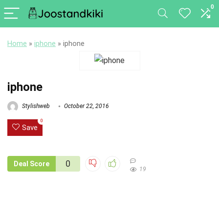
0
Home
»
iphone
»
iphone
iphone
Stylishweb
October 22, 2016
0
Save
0
Deal Score
19